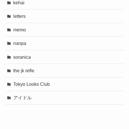
kehai
letters
memo
nanpa
soranica
the jk refle
Tokyo Looks Club
アイドル