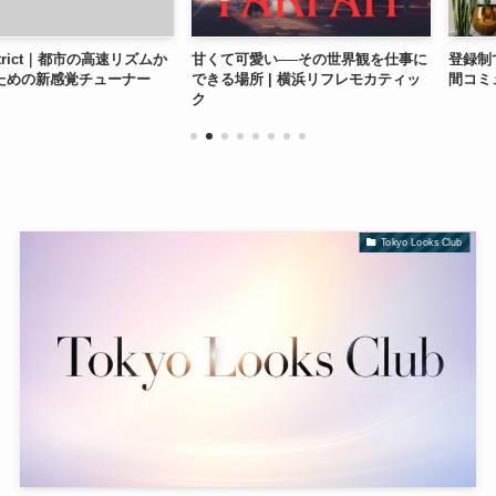
t｜都市の高速リズムか
甘くて可愛い──その世界観を仕事に
登録制で働ける新
感覚チューナー
できる場所 | 横浜リフレモカティッ
間コミュニケー
ク
Tokyo Looks Club