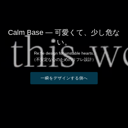
Calm Base — 可愛くて、少し危な
い。
Re:fle design for unstable hearts.
（不安定な心のためのリフレ設計）
一瞬をデザインする側へ