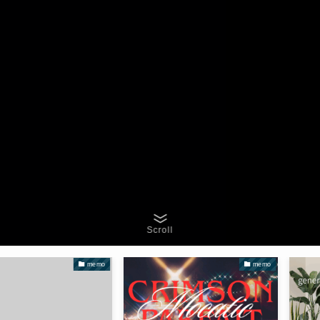
Scroll
memo
memo