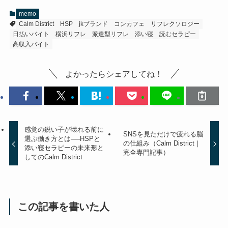
memo
Calm District
HSP
jkブランド
コンカフェ
リフレクソロジー
日払いバイト
横浜リフレ
派遣型リフレ
添い寝
読むセラピー
高収入バイト
よかったらシェアしてね！
感覚の鋭い子が壊れる前に
SNSを見ただけで疲れる脳
選ぶ働き方とは──HSPと
の仕組み（Calm District｜
添い寝セラピーの未来形と
完全専門記事）
してのCalm District
この記事を書いた人