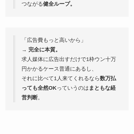
つながる
健全ループ。
「広告費もっと高いから」
→
完全に本質。
求人媒体に広告出すだけで1枠ウン十万
円かかるケース普通にあるし、
それに比べて1人来てくれるなら
数万払
っても全然OK
っていうのは
まともな経
営判断
。