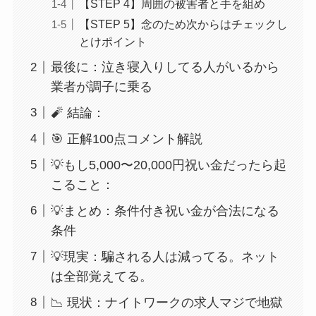
【STEP 4】周囲の被害者と手を組め
【STEP 5】念のため次からはチェックし
とけポイント
最後に：泣き寝入りしてる人がいるから
業者が調子に乗る
🧨 結論：
🎯 正解100点コメント解説
💡もし5,000〜20,000円祝い金だったら起
こること：
💡まとめ：条件付き祝い金が合法になる
条件
💡現実：騙される人は減ってる。ネット
は全部覚えてる。
📉 現状：ナイトワークの求人マジで地獄