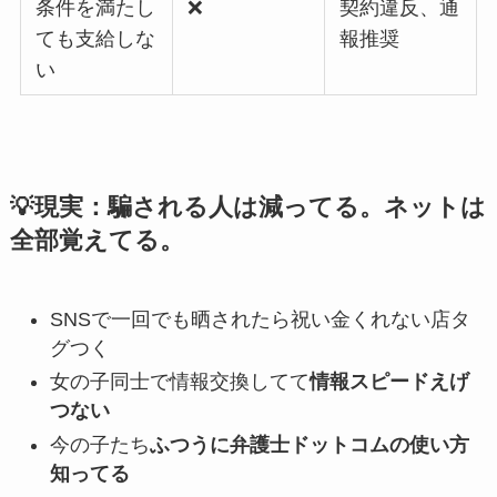
条件を満たし
❌
契約違反、通
ても支給しな
報推奨
い
💡現実：
騙される人は減ってる。ネットは
全部覚えてる。
SNSで一回でも晒されたら祝い金くれない店タ
グつく
女の子同士で情報交換してて
情報スピードえげ
つない
今の子たち
ふつうに弁護士ドットコムの使い方
知ってる