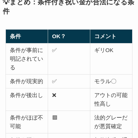
💡まとめ：条件付き祝い金が合法になる条
件
条件
OK？
コメント
条件が事前に
✅
ギリOK
明記されてい
る
条件が現実的
✅
モラル〇
条件が後出し
❌
アウトの可能
性高し
条件がほぼ不
🟥
法的グレーだ
可能
が悪質確定